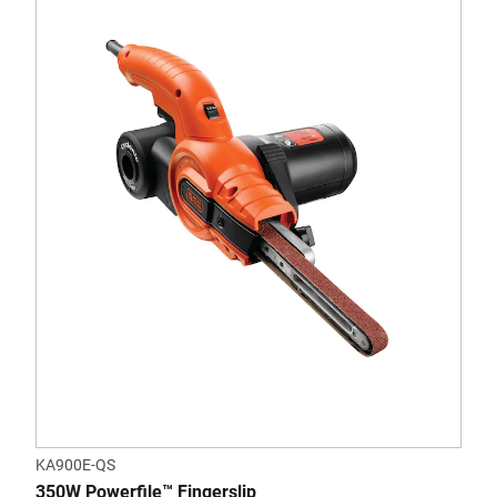
KA900E-QS
350W Powerfile™ Fingerslip