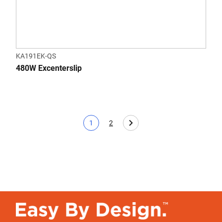
KA191EK-QS
480W Excenterslip
1
2
Nuvarande sida
Page