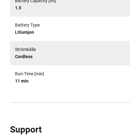
Battery Capacity [Ah]
1.5
Battery Type
Litiumjon
Strömkälla
Cordless
Run-Time [min]
11 min
Support