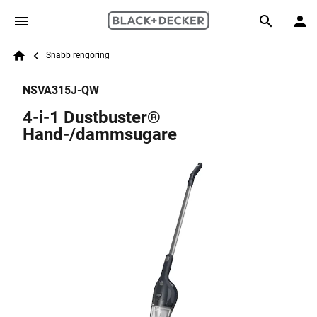
Skip to main content
Breadcrumb
Search
Snabb rengöring
Home
NSVA315J-QW
4-i-1 Dustbuster®
Hand-/dammsugare